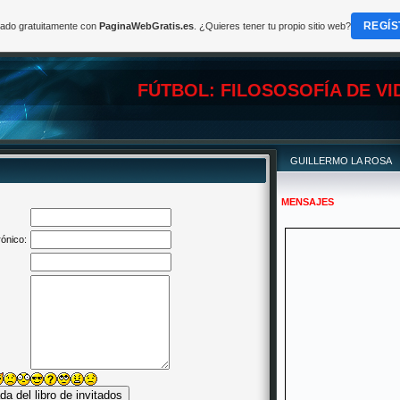
REGÍS
reado gratuitamente con
PaginaWebGratis.es
. ¿Quieres tener tu propio sitio web?
FÚTBOL: FILOSOSOFÍA DE VI
GUILLERMO LA ROSA
MENSAJES
rónico: