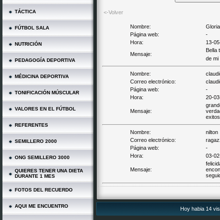
TÁCTICA
<-Volver
Nombre:
Glori
FÚTBOL SALA
Página web:
-
Hora:
13-05
NUTRICIÓN
Bella 
Mensaje:
de mi
PEDAGOGÍA DEPORTIVA
Nombre:
claud
MÉDICINA DEPORTIVA
Correo electrónico:
claud
Página web:
-
TONIFICACIÓN MÚSCULAR
Hora:
20-03
grande
VALORES EN EL FÚTBOL
Mensaje:
verda
exitos
REFERENTES
Nombre:
nilton
Correo electrónico:
ragaz
SEMILLERO 2000
Página web:
-
Hora:
03-02
ONG SEMILLERO 3000
felici
Mensaje:
encon
QUIERES TENER UNA DIETA
seguid
DURANTE 1 MES
FOTOS DEL RECUERDO
AQUI ME ENCUENTRO
Hoy habia 14 vis