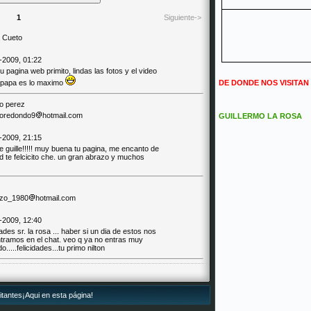
1
Siguiente->
a Cueto
-2009, 01:22
tu pagina web primito, lindas las fotos y el video
 papa es lo maximo
DE DONDE NOS VISITAN
io perez
ioredondo9
hotmail.com
GUILLERMO LA ROSA
-2009, 21:15
 guille!!!!! muy buena tu pagina, me encanto de
d te felcicito che. un gran abrazo y muchos
zo_1980
hotmail.com
-2009, 12:40
dades sr. la rosa ... haber si un dia de estos nos
tramos en el chat. veo q ya no entras muy
o.....felicidades...tu primo nilton
itantes¡Aqui en esta página!