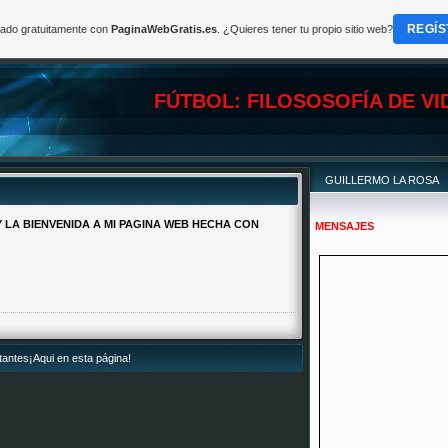
REGÍS
reado gratuitamente con
PaginaWebGratis.es
. ¿Quieres tener tu propio sitio web?
FÚTBOL: FILOSOSOFÍA DE VI
GUILLERMO LA ROSA
 LA BIENVENIDA A MI PAGINA WEB HECHA CON
MENSAJES
tantes¡Aqui en esta página!