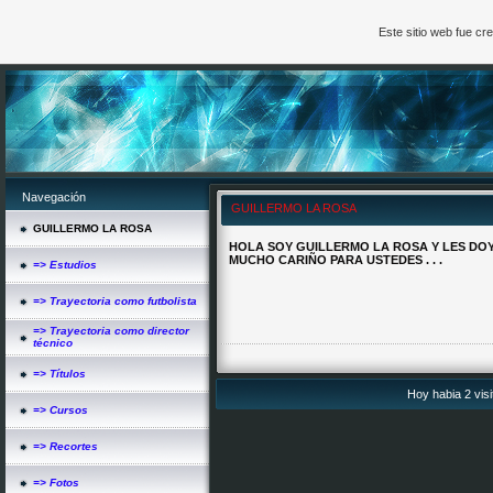
Este sitio web fue c
Navegación
GUILLERMO LA ROSA
GUILLERMO LA ROSA
HOLA SOY GUILLERMO LA ROSA Y LES DOY
MUCHO CARIÑO PARA USTEDES . . .
=> Estudios
=> Trayectoria como futbolista
=> Trayectoria como director
técnico
=> Títulos
Hoy habia 2 visi
=> Cursos
=> Recortes
=> Fotos