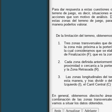
Para dar respuesta a estas cuestiones o
terreno de juego, es decir, situaciones 
acciones que son motivo de análisis. D
estas zonas del terreno de juego, para
manera poderlos valorar.
De la limitación del terreno, obtenemo
1.
Tres zonas transversales
que de
la zona más próxima a la porter
la cual consideramos que se elab
de Finalización (F); que es la z
2.
Cada zona definida anteriorment
proximidad o cercanía a la porte
y la Zona Retrasada (R).
3.
Las zonas longitudinales
del te
esta manera, y tras dividir o de
Izquierdo (I), el Carril Central (C
En general, obtenemos
dieciocho área
combinación de las zonas transversales
vamos a situar los datos obtenidos.