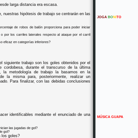
desde larga distancia era escasa.
, nuestras hipótesis de trabajo se centrarán en las
JOGA
BO
NI
TO
orcentaje de robos de balón proporciona para poder iniciar
 por los carriles laterales respecto al ataque por el carril
o eficaz en categorías inferiores?
 siguiente trabajo son los goles obtenidos por el
te cordobesa, durante el transcurso de la última
e, la metodología de trabajo la basamos en la
de la misma para, posteriormente, realizar un
do. Para finalizar, con las debidas conclusiones
acer identificables mediante el enunciado de una
MÚSICA GUAPA
nician las jugadas de gol?
e gol?
n los goles?