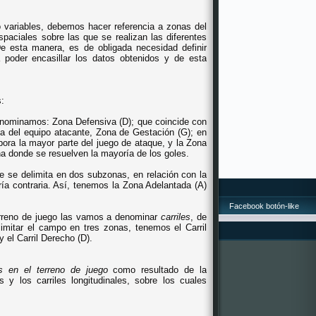
 variables, debemos hacer referencia a zonas del
espaciales sobre las que se realizan las diferentes
e esta manera, es de obligada necesidad definir
 poder encasillar los datos obtenidos y de esta
s:
nominamos: Zona Defensiva (D); que coincide con
ía del equipo atacante, Zona de Gestación (G); en
ora la mayor parte del juego de ataque, y la Zona
ona donde se resuelven la mayoría de los goles.
e se delimita en dos subzonas, en relación con la
ría contraria. Así, tenemos la Zona Adelantada (A)
Facebook botón-like
rreno de juego las vamos a denominar
carriles
, de
limitar el campo en tres zonas, tenemos el Carril
) y el Carril Derecho (D).
s en el terreno de juego
como resultado de la
 y los carriles longitudinales, sobre los cuales