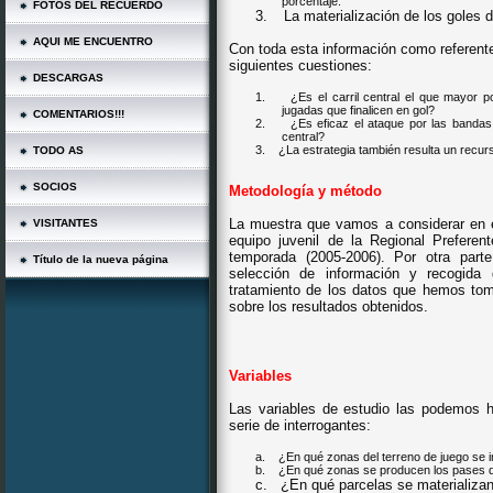
porcentaje.
FOTOS DEL RECUERDO
3.
La materialización de los goles 
AQUI ME ENCUENTRO
Con toda esta información como referente
siguientes cuestiones:
DESCARGAS
1.
¿Es el carril central el que mayor p
jugadas que finalicen en gol?
COMENTARIOS!!!
2.
¿Es eficaz el ataque por las bandas o
central?
3.
¿La estrategia también resulta un recurs
TODO AS
SOCIOS
Metodología y método
La muestra que vamos a considerar en el
VISITANTES
equipo juvenil de la Regional Preferen
temporada (2005-2006). Por otra part
Título de la nueva página
selección de información y recogida 
tratamiento de los datos que hemos toma
sobre los resultados obtenidos.
Variables
Las variables de estudio las podemos h
serie de interrogantes:
a.
¿En qué zonas del terreno de juego se i
b.
¿En qué zonas se producen los pases d
c.
¿En qué parcelas se materializa