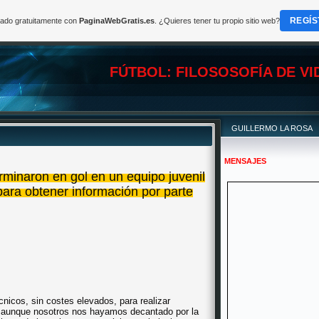
REGÍS
reado gratuitamente con
PaginaWebGratis.es
. ¿Quieres tener tu propio sitio web?
FÚTBOL: FILOSOSOFÍA DE VI
GUILLERMO LA ROSA
MENSAJES
rminaron en gol en un equipo juvenil
ara obtener información por parte
icos, sin costes elevados, para realizar
e, aunque nosotros nos hayamos decantado por la