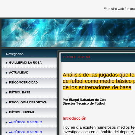
Este sitio web fue c
Navegación
FÚTBOL JUVENIL
GUILLERMO LA ROSA
ACTUALIDAD
Análisis de las jugadas que te
de fútbol como medio básico p
PSÍCOMOTRICIDAD
de los entrenadores de base
FÚTBOL BASE
Por Iñaqui Rabadan de Cos
PSICOLOGÍA DEPORTIVA
Director Técnico de Fútbol
FÚTBOL JUVENIL
Introducción
=> FÚTBOL JUVENIL 2
Hoy en día existen numerosos medios técn
investigaciones en el ámbito del deport
=> FÚTBOL JUVENIL 3