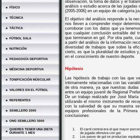
observación, la toma de datos y el tratam
análisis o estudio acerca de las jugadas 
FÍSICO
(2005-2006) en un equipo de categoría ju
TÉCNICA
El objetivo del análisis responde a la ne
nos lleven a comprender mejor determina
corroborar con los datos que ya tenemos 
TÁCTICA
que cualquier conclusión extraíble del t
que terminaron en gol. Por otra parte, c
FÚTBOL SALA
a partir del análisis de la información re
diversidad de trabajos que sobre la efi
NUTRICIÓN
cierto, es que la pluralidad de estudios
en el conocimiento de nuestro deporte.
PEDAGOGÍA DEPORTIVA
Hipótesis
MÉDICINA DEPORTIVA
Las hipótesis de trabajo con las que 
TONIFICACIÓN MÚSCULAR
íntimamente relacionadas con las variab
de otra manera, ya que nuestras dudas 
VALORES EN EL FÚTBOL
entre un equipo juvenil de Regional Prefe
De un trabajo realizado por José Marí
REFERENTES
utilizando el mismo instrumento de reco
con la salvedad de que su muestra se 
equipos profesionales de la Primera 
SEMILLERO 2000
conclusiones:
ONG SEMILLERO 3000
1.
El carril central era el que mayor porc
QUIERES TENER UNA DIETA
DURANTE 1 MES
de jugada ofensiva con gol.
2.
Los pases de gol se producían equitativ