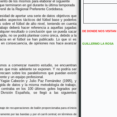
iento de los mismos para elaborar el siguiente
que terminaron en gol durante la última temporada
venil de la Regional Preferente Cordobesa.
cesidad de aportar una serie de datos objetivos que
dos aspectos tácticos del fútbol base y poderlos
sobre el fútbol de alto nivel, teniendo en cuenta
rabajo deberá hacer referencia a aquellas jugadas
ualquier resultado o conclusión que se pueda sacar
DE DONDE NOS VISITAN
cogida, no se podrá plantear como única, debido a la
cacia en el fútbol se han publicado. Lo que sí es
 y, en consecuencia, de opiniones nos hace avanzar
GUILLERMO LA ROSA
vamos a comenzar nuestro estudio, se encuentran
les que más adelante se exponen. Y no podría ser
recaen sobre los paralelismos que puedan existir
rente y un equipo profesional.
a Yagüe Cabezón y Julio Paz Fernández (1995), y
gida de datos y la misma metodología de trabajo,
centraba en los 100 últimos goles logrados por
División Española, se llegó a las siguientes
entaje de recuperaciones de balón proporcionaba para el inicio
amente por las bandas y por el carril central; en términos de