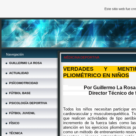
Este sitio web fue c
Navegación
MÉDICINA DEPORTIVA
GUILLERMO LA ROSA
VERDADES Y MENTI
ACTUALIDAD
PLIOMÉTRICO EN NIÑOS
PSÍCOMOTRICIDAD
Por Guillermo La Rosa 
Director Técnico de f
FÚTBOL BASE
PSICOLOGÍA DEPORTIVA
Todos los niños necesitan participar 
FÚTBOL JUVENIL
cardiovascular y musculoesquelética. Tr
que realicen actividades de tipo aerób
incremento de la fuerza tales como la
FÍSICO
atención en los ejercicios pliométricos 
como un método de entrenamiento reservad
TÉCNICA