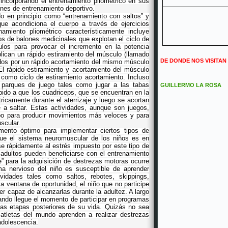
incorporando el entrenamiento pliométrico en sus
ones de entrenamiento deportivo.
do en principio como “entrenamiento con saltos” y
que acondiciona el cuerpo a través de ejercicios
amiento pliométrico característicamente incluye
tos de balones medicinales que explotan el ciclo de
ulos para provocar el incremento en la potencia
plican un rápido estiramiento del músculo (llamado
DE DONDE NOS VISITAN
dos por un rápido acortamiento del mismo músculo
El rápido estiramiento y acortamiento del músculo
 como ciclo de estiramiento acortamiento. Incluso
s parques de juego tales como jugar a las tabas
GUILLERMO LA ROSA
ido a que los cuadriceps, que se encuentran en la
tricamente durante el aterrizaje y luego se acortan
 a saltar. Estas actividades, aunque son juegos,
po para producir movimientos más veloces y para
scular.
mento óptimo para implementar ciertos tipos de
que el sistema neuromuscular de los niños es en
se rápidamente al estrés impuesto por este tipo de
adultos pueden beneficiarse con el entrenamiento
e” para la adquisición de destrezas motoras ocurre
ema nervioso del niño es susceptible de aprender
vidades tales como saltos, rebotes, skippings,
ta ventana de oportunidad, el niño que no participe
er capaz de alcanzarlas durante la adultez. A largo
ando llegue el momento de participar en programas
as etapas posteriores de su vida. Quizás no sea
atletas del mundo aprenden a realizar destrezas
adolescencia.