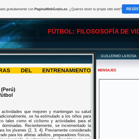
REGÍS
reado gratuitamente con
PaginaWebGratis.es
. ¿Quieres tener tu propio sitio web?
FÚTBOL: FILOSOSOFÍA DE VI
GUILLERMO LA ROSA
RAS DEL ENTRENAMIENTO
MENSAJES
(Perú)
útbol
en actividades que mejoren y mantengan su salud
adicionalmente, se ha estimulado a los niños para
ico tales como el ciclismo y actividades para el
s dominadas. Recientemente, se incrementado la
para los jóvenes (2, 3, 4). Previamente considerado
o para los atletas adultos, preparadores físicos,