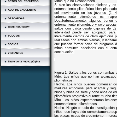
Mitos que no Desaparecen
FOTOS DEL RECUERDO
Si bien las observaciones clínicas y los
entrenamiento pliométrico bien planead
AQUI ME ENCUENTRO
del movimiento en los jóvenes (2, 4
entrenamiento pliométrico es inap
DESCARGAS
Desafortunadamente, algunos tienen 
entrenamiento pliométrico y solo asocian
COMENTARIOS!!!
saltos con caída desde cajones de 32 p
intensidad puede ser apropiado para 
TODO AS
literalmente cientos de otros ejercicios 
realizados con ambas piernas, y lanzamie
que pueden formar parte del programa de
SOCIOS
mitos comunes asociados con el entre
continuación.
VISITANTES
Título de la nueva página
Figura 1. Saltos a los conos con ambas p
Mito. Los niños que no han alcanzado 
pliométricos.
Hecho. Los niños pueden comenzar con
madurez emocional para aceptar y segu
niños y niñas de siete y ocho años de e
pliométrico progresivo durante mucho tie
Mito. Los niños experimentaran lesione
entrenamientos pliométricos.
Hecho. Ningún estudio de investigación p
niños, que haya sido completamente supe
las placas óseas de crecimiento. Interes