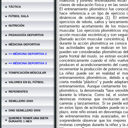
maestros y jóvenes entrenadores están 
clases de educación física y en las sesi
TÁCTICA
El entrenamiento pliométrico fue conoci
hace referencia a un tipo de ejercicio 
FÚTBOL SALA
dinámicos de sobrecarga (1). El entren
ejercicios de rebote, saltos y lanzamien
NUTRICIÓN
estiramiento acortamiento de los músc
muscular. Los ejercicios pliométricos im
acción muscular excéntrica) y son segui
PEDAGOGÍA DEPORTIVA
(llamado acción muscular concéntrica). 
durante la acción pliométrica se conoce
MÉDICINA DEPORTIVA
las actividades que se realizan en lo
pueden ser consideradas pliométricas deb
=> MÉDICINA DEPORTIVA 2
parte frontal del muslo, se estiran excén
concéntricamente cuando el niño vuelve
=> MÉDICINA DEPORTIVA 3
producen el acondicionamiento del cuer
incrementar la producción de potencia mu
TONIFICACIÓN MÚSCULAR
La niñez puede ser en realidad el mo
entrenamientos pliométricos, debido a 
cierta medida “plástico” y puede adaptar
VALORES EN EL FÚTBOL
entrenamientos. Aunque ciertamente los 
pliométrico, la denominada “fase sensibl
REFERENTES
durante la infancia. Como tal, el sist
destrezas motoras que involucran acti
SEMILLERO 2000
carreras y lanzamientos. Si se pierde es
en estos tipos de actividades puede no s
ONG SEMILLERO 3000
plazo, este niño estará en desventaja cu
de entrenamientos más avanzados, en l
QUIERES TENER UNA DIETA
sorprendente observar que los mejores 
DURANTE 1 MES
motoras complejas durante la niñez y la 