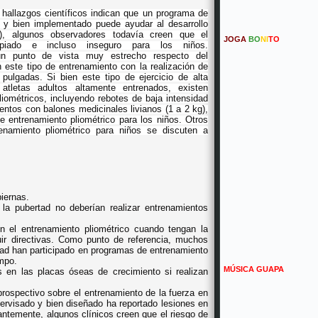
 hallazgos científicos indican que un programa de
o y bien implementado puede ayudar al desarrollo
), algunos observadores todavía creen que el
JOGA
BO
NI
TO
ropiado e incluso inseguro para los niños.
un punto de vista muy estrecho respecto del
 este tipo de entrenamiento con la realización de
ulgadas. Si bien este tipo de ejercicio de alta
atletas adultos altamente entrenados, existen
pliométricos, incluyendo rebotes de baja intensidad
ntos con balones medicinales livianos (1 a 2 kg),
 entrenamiento pliométrico para los niños. Otros
namiento pliométrico para niños se discuten a
iernas.
la pubertad no deberían realizar entrenamientos
 el entrenamiento pliométrico cuando tengan la
ir directivas. Como punto de referencia, muchos
dad han participado en programas de entrenamiento
mpo.
MÚSICA GUAPA
s en las placas óseas de crecimiento si realizan
rospectivo sobre el entrenamiento de la fuerza en
rvisado y bien diseñado ha reportado lesiones en
antemente, algunos clínicos creen que el riesgo de