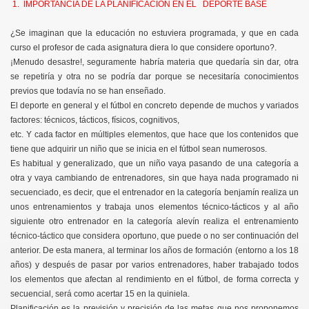
1.
IMPORTANCIA DE LA PLANIFICACIÓN EN EL DEPORTE BASE
¿Se imaginan que la educación no estuviera programada, y que en cada
curso el profesor de cada asignatura diera lo que considere oportuno?.
¡Menudo desastre!, seguramente habría materia que quedaría sin dar, otra
se repetiría y otra no se podría dar porque se necesitaría conocimientos
previos que todavía no se han enseñado.
El deporte en general y el fútbol en concreto depende de muchos y variados
factores: técnicos, tácticos, físicos, cognitivos,
etc. Y cada factor en múltiples elementos, que hace que los contenidos que
tiene que adquirir un niño que se inicia en el fútbol sean numerosos.
Es habitual y generalizado, que un niño vaya pasando de una categoría a
otra y vaya cambiando de entrenadores, sin que haya nada programado ni
secuenciado, es decir, que el entrenador en la categoría benjamín realiza un
unos entrenamientos y trabaja unos elementos técnico-tácticos y al año
siguiente otro entrenador en la categoría alevín realiza el entrenamiento
técnico-táctico que considera oportuno, que puede o no ser continuación del
anterior. De esta manera, al terminar los años de formación (entorno a los 18
años) y después de pasar por varios entrenadores, haber trabajado todos
los elementos que afectan al rendimiento en el fútbol, de forma correcta y
secuencial, será como acertar 15 en la quiniela.
Planificación es la previsión y precisión de las metas que nos proponemos