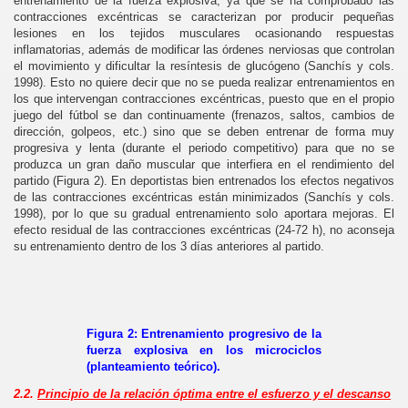
entrenamiento de la fuerza explosiva, ya que se ha comprobado las
contracciones excéntricas se caracterizan por producir pequeñas
lesiones en los tejidos musculares ocasionando respuestas
inflamatorias, además de modificar las órdenes nerviosas que controlan
el movimiento y dificultar la resíntesis de glucógeno (Sanchís y cols.
1998). Esto no quiere decir que no se pueda realizar entrenamientos en
los que intervengan contracciones excéntricas, puesto que en el propio
juego del fútbol se dan continuamente (frenazos, saltos, cambios de
dirección, golpeos, etc.) sino que se deben entrenar de forma muy
progresiva y lenta (durante el periodo competitivo) para que no se
produzca un gran daño muscular que interfiera en el rendimiento del
partido (Figura 2). En deportistas bien entrenados los efectos negativos
de las contracciones excéntricas están minimizados (Sanchís y cols.
1998), por lo que su gradual entrenamiento solo aportara mejoras. El
efecto residual de las contracciones excéntricas (24-72 h), no aconseja
su entrenamiento dentro de los 3 días anteriores al partido.
Figura 2: Entrenamiento progresivo de la
fuerza explosiva en los microciclos
(planteamiento teórico).
2.2.
Principio de la relación óptima entre el esfuerzo y el descanso