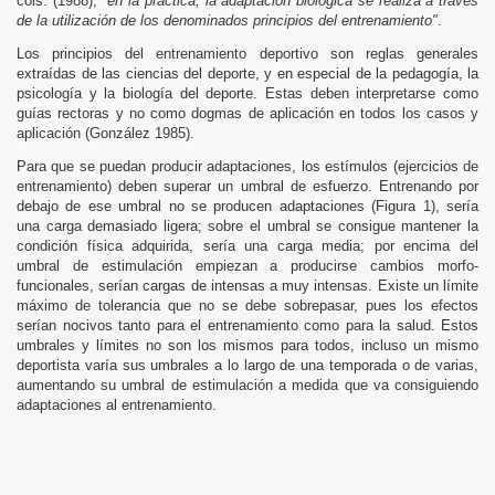
cols. (1988),
"en la práctica, la adaptación biológica se realiza a través
de la utilización de los denominados principios del entrenamiento"
.
Los principios del entrenamiento deportivo son reglas generales
extraídas de las ciencias del deporte, y en especial de la pedagogía, la
psicología y la biología del deporte. Estas deben interpretarse como
guías rectoras y no como dogmas de aplicación en todos los casos y
aplicación (González 1985).
Para que se puedan producir adaptaciones, los estímulos (ejercicios de
entrenamiento) deben superar un umbral de esfuerzo. Entrenando por
debajo de ese umbral no se producen adaptaciones (Figura 1), sería
una carga demasiado ligera; sobre el umbral se consigue mantener la
condición física adquirida, sería una carga media; por encima del
umbral de estimulación empiezan a producirse cambios morfo-
funcionales, serían cargas de intensas a muy intensas. Existe un límite
máximo de tolerancia que no se debe sobrepasar, pues los efectos
serían nocivos tanto para el entrenamiento como para la salud. Estos
umbrales y límites no son los mismos para todos, incluso un mismo
deportista varía sus umbrales a lo largo de una temporada o de varias,
aumentando su umbral de estimulación a medida que va consiguiendo
adaptaciones al entrenamiento.